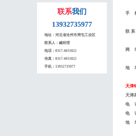
联系
我们
手 机
13932735977
联 
地址：
河北省沧州市周屯工业区
联系人：
臧经理
网 
电话：
0317-4651822
传真：
0317-4651822
手机：
13932735977
地 
天津
天津
电 话
电 话
地 