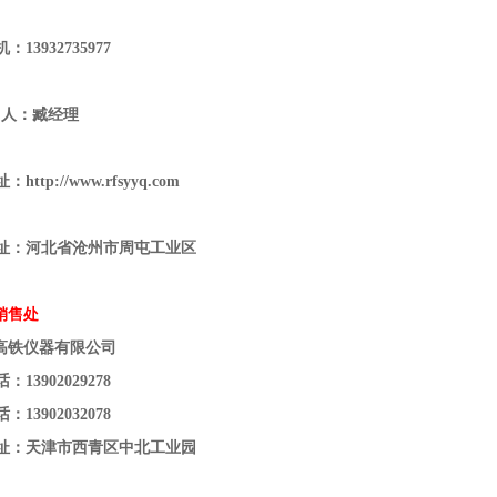
：13932735977
系 人：臧经理
址：
http://www.rfsyyq.com
址：河北省沧州市周屯工业区
销售处
高铁仪器有限公司
：13902029278
：13902032078
址：天津市西青区中北工业园