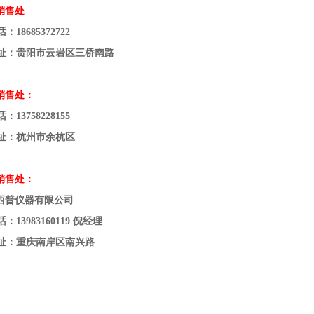
销售处
：18685372722
址：贵阳市云岩区三桥南路
销售处：
：13758228155
址：杭州市余杭区
销售处：
西普仪器有限公司
：13983160119 倪经理
址：重庆南岸区南兴路